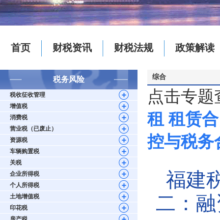
首页
财税资讯
财税法规
政策解读
综合
税务风险
点击专题
税收征收管理
增值税
租
租赁合
消费税
营业税（已废止）
控与税务
资源税
车辆购置税
关税
福建
企业所得税
个人所得税
二：融
土地增值税
印花税
房产税