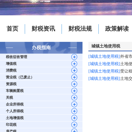
首页
财税资讯
财税法规
政策解读
城镇土地使用税
办税指南
[城镇土地使用税]
外省
税收征收管理
增值税
[城镇土地使用税]
土地
消费税
[城镇土地使用税]
受让
营业税（已废止）
[城镇土地使用税]
土地
资源税
车辆购置税
关税
企业所得税
个人所得税
土地增值税
印花税
房产税