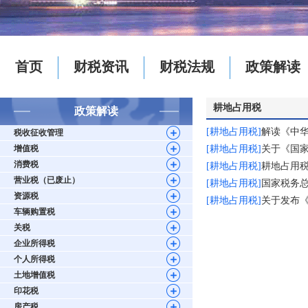
首页
财税资讯
财税法规
政策解读
耕地占用税
政策解读
[耕地占用税]
解读《中
税收征收管理
增值税
[耕地占用税]
关于《国
消费税
[耕地占用税]
耕地占用
营业税（已废止）
[耕地占用税]
国家税务
资源税
[耕地占用税]
关于发布
车辆购置税
关税
企业所得税
个人所得税
土地增值税
印花税
房产税