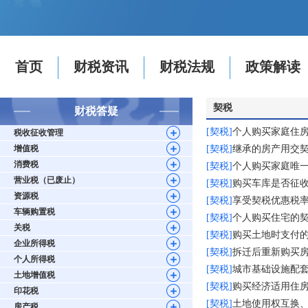
首页
财税资讯
财税法规
政策解读
契税
财税答疑
[契税]
个人购买家庭住
税收征收管理
增值税
[契税]
继承的房产用交
消费税
[契税]
个人购买家庭唯
营业税（已废止）
[契税]
购买车库是否征
资源税
[契税]
享受契税优惠税率
车辆购置税
[契税]
个人购买住宅的
关税
[契税]
购买土地时支付
企业所得税
[契税]
拆迁后重新购买房屋
个人所得税
[契税]
城市基础设施配
土地增值税
[契税]
购买经济适用住
印花税
[契税]
土地使用权互换
房产税