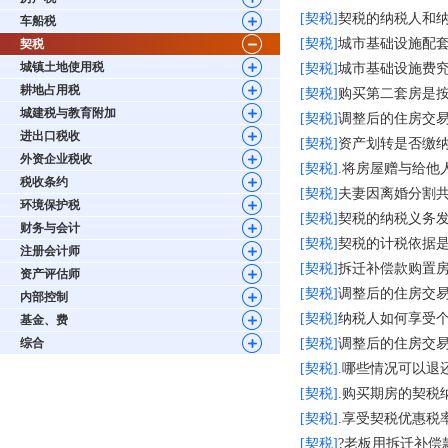
[契税]
契税的纳税人和
车船税
[契税]
城市基础设施配套
契税
城镇土地使用税
[契税]
城市基础设施费
耕地占用税
[契税]
购买第二套房是按
城建税与教育附加
[契税]
调整后的住房交
进出口税收
[契税]
资产划转是否缴
外资企业税收
[契税]
.将房屋赠与给他
税收条约
[契税]
夫妻因离婚分割
环境保护税
[契税]
契税的纳税义务
财务与会计
[契税]
契税的计税依据
注册会计师
[契税]
拆迁补偿款购置
资产评估师
[契税]
调整后的住房交
内部控制
[契税]
纳税人如何享受
基金、费
综合
[契税]
调整后的住房交易
[契税]
.哪些情况可以退
[契税]
.购买期房的契税
[契税]
.享受契税优惠税
[契税]
?老板用拆迁补偿