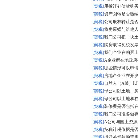
[契税]
用拆迁补偿款购买
[契税]
资产划转是否缴
[契税]
公司股权转让是
[契税]
将房屋赠与给他人
[契税]
我们公司把一块
[契税]
购房取得免税发
[契税]
我们企业在购买
[契税]
A企业所在地政府要求
[契税]
哪些情形可以申
[契税]
房地产企业在开
[契税]
自然人（A某）以
[契税]
母公司以土地、
[契税]
母公司以土地和
[契税]
装修费是否包括
[契税]
我们公司准备做存续分
[契税]
A公司与国土资源局
[契税]
契税计税依据是
[契税]
拆迁补偿款购置房